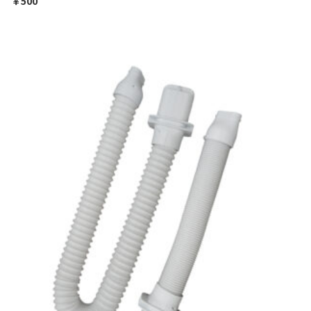
￥
500