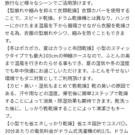
旅行など様々なシーンでご活用頂けます。
【型崩れや縮みを抑えて衣類乾燥】衣類カバーを使用する
ことで、スピード乾燥。ドラム乾燥機とは異なり、ハンガ
ーにかけたまま温風を下から循環させながら衣服を乾燥さ
せる為、衣服の型崩れやシワ、縮みを防ぐこともできま
す。
【冬はポカポカ、夏はカラッと布団乾燥】小型のスティッ
クタイプでも最大103cmの伸縮ホースなので、ふとんの奥
まで温風を行きわたらせる事もでき、夏の湿気や冬の湿度
でも年中快適にお過ごしいただけます。ふとんを干せない
環境でもダニ対策としてご利用頂けます。
【カビ・臭い・湿気もまとめて靴乾燥】靴の臭いの原因で
ある、汗や雨などの湿度。帰宅後に簡単2ステップで乾燥
することによって消臭・除湿効果も期待できます。靴洗っ
た後に、しっかり靴乾燥することによって清潔さもキー
プ。
【小型でも省エネしっかり乾燥】省エネ設計でコスパ◎。
30分あたりの電気料金がドラム式洗濯機の約1/5。ドラム