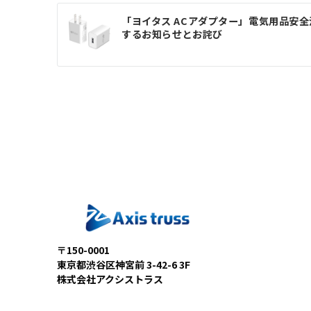
投
「ヨイタス ACアダプター」電気用品安
稿
するお知らせとお詫び
ナ
ビ
ゲ
ー
シ
ョ
ン
〒150-0001
東京都渋谷区神宮前 3-42-6 3F
株式会社アクシストラス