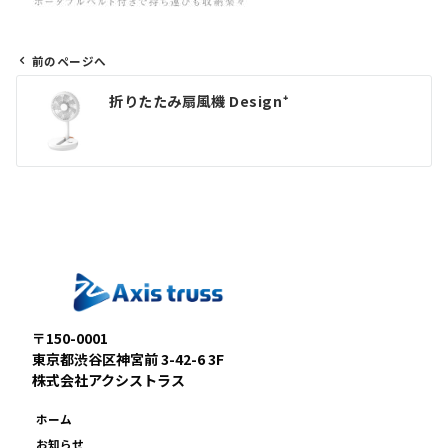
前のページへ
投
折りたたみ扇風機 Design⁺
稿
ナ
ビ
ゲ
ー
シ
ョ
ン
〒150-0001
東京都渋谷区神宮前 3-42-6 3F
株式会社アクシストラス
ホーム
お知らせ