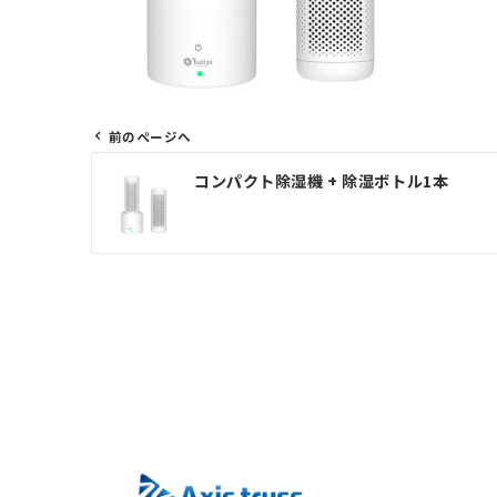
前のページへ
投
コンパクト除湿機 + 除湿ボトル1本
稿
ナ
ビ
ゲ
ー
シ
ョ
ン